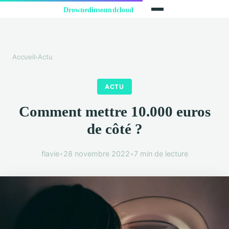
Accueil
›
Actu
ACTU
Comment mettre 10.000 euros
de côté ?
flavie
•
28 novembre 2022
•
7 min de lecture