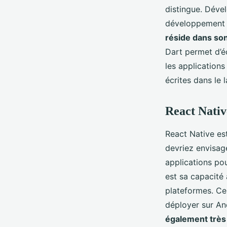
distingue. Déve
développement d
réside dans son
Dart permet d’é
les applications
écrites dans le 
React Nativ
React Native es
devriez envisage
applications po
est sa capacité 
plateformes. Cel
déployer sur And
également très