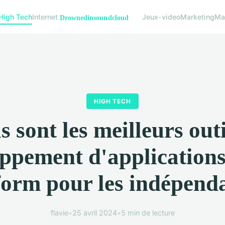
High Tech
Internet
Jeux-video
Marketing
Mat
HIGH TECH
s sont les meilleurs outi
ppement d'applications
form pour les indépend
flavie
•
25 avril 2024
•
5 min de lecture