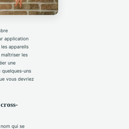
mbre
ur application
 les appareils
maîtriser les
éer une
nc quelques-uns
que vous devriez
cross-
n nom qui se