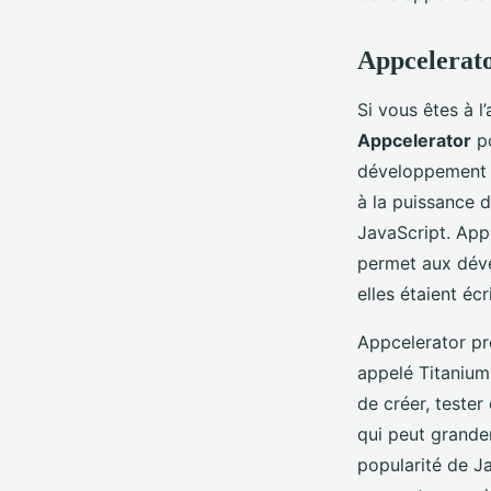
Appcelerato
Si vous êtes à l
Appcelerator
po
développement m
à la puissance 
JavaScript. Appc
permet aux déve
elles étaient éc
Appcelerator p
appelé Titanium
de créer, tester
qui peut grande
popularité de J