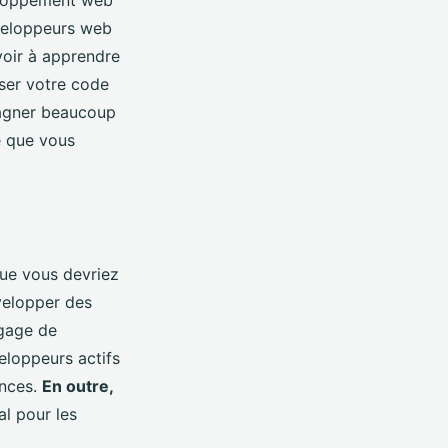
éveloppeurs web
voir à apprendre
ser votre code
gagner beaucoup
e que vous
que vous devriez
velopper des
ngage de
loppeurs actifs
ances.
En outre,
al pour les