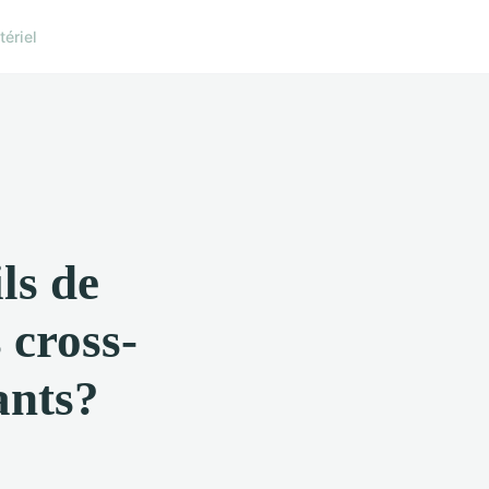
ériel
ls de
 cross-
ants?