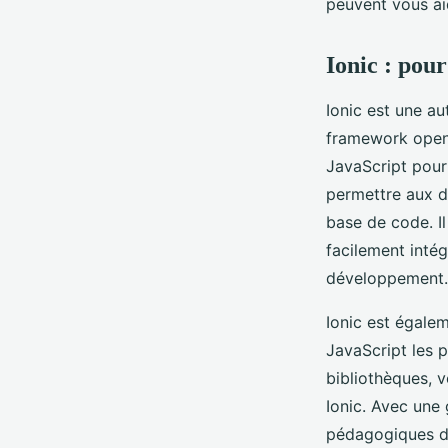
peuvent vous ai
Ionic : pou
Ionic est une a
framework open 
JavaScript pour
permettre aux d
base de code. I
facilement intég
développement.
Ionic est égale
JavaScript les p
bibliothèques, v
Ionic. Avec un
pédagogiques dis