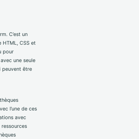
rm. C’est un
ue HTML, CSS et
u pour
 avec une seule
i peuvent être
othèques
avec l’une de ces
cations avec
 ressources
thèques