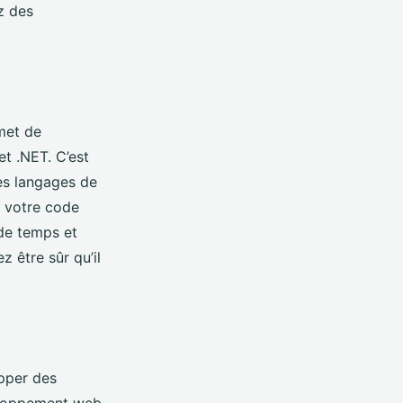
z des
met de
t .NET. C’est
ces langages de
e votre code
 de temps et
 être sûr qu’il
pper des
veloppement web