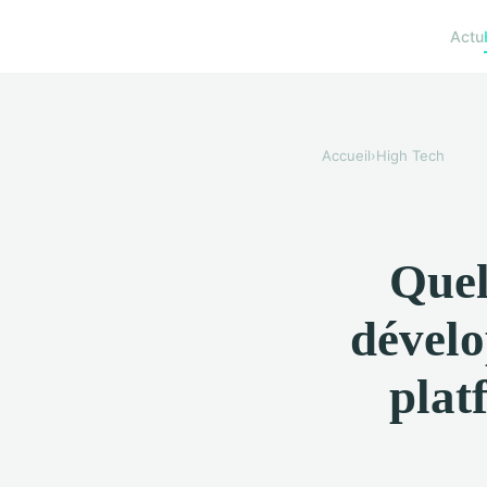
Actu
Accueil
›
High Tech
Quel
dévelo
plat