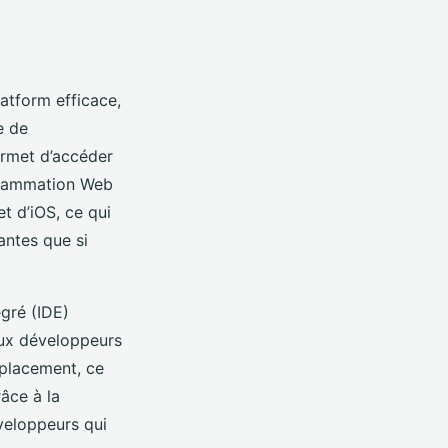
latform efficace,
e de
ermet d’accéder
ogrammation Web
t d’iOS, ce qui
antes que si
gré (IDE)
aux développeurs
mplacement, ce
âce à la
veloppeurs qui