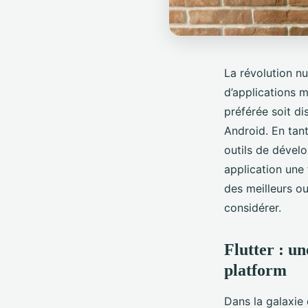
La révolution n
d’applications m
préférée soit di
Android. En tan
outils de dével
application une 
des meilleurs o
considérer.
Flutter : u
platform
Dans la galaxie