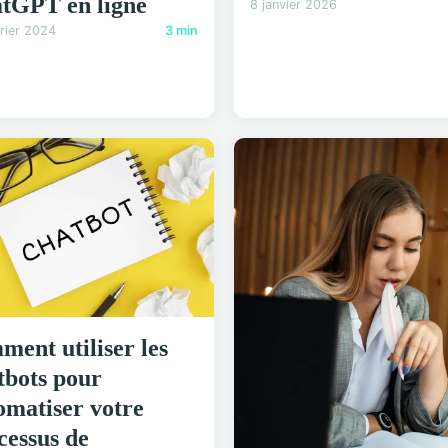
tGPT en ligne
8 janvier 2026
rier 2024
3 min
ment utiliser les
tbots pour
omatiser votre
cessus de