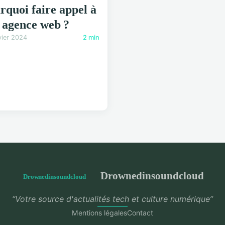
rquoi faire appel à
 agence web ?
vier 2024
2 min
Drownedinsoundcloud
“Votre source d'actualités tech et culture numérique”
Mentions légales
Contact