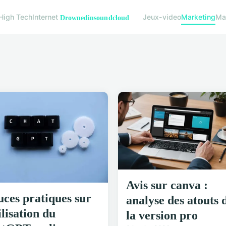
High Tech
Internet
Jeux-video
Marketing
Mat
Avis sur canva :
uces pratiques sur
analyse des atouts 
ilisation du
la version pro