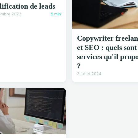
lification de leads
embre 2023
5 min
Copywriter freelan
et SEO : quels sont 
services qu'il prop
?
3 juillet 2024