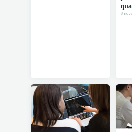
qua
6 nov