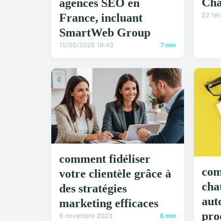
Cha
agences SEO en
22 fév
France, incluant
SmartWeb Group
15/05/2026 19:43
7 min
comment fidéliser
com
votre clientèle grâce à
cha
des stratégies
aut
marketing efficaces
pro
6 novembre 2023
6 min