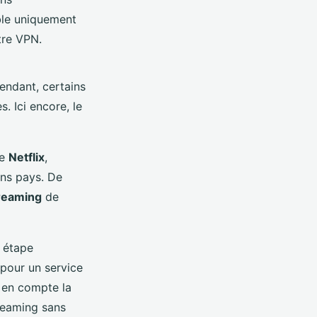
ble uniquement
tre VPN.
pendant, certains
. Ici encore, le
de
Netflix
,
ins pays. De
reaming
de
e étape
 pour un service
 en compte la
treaming sans