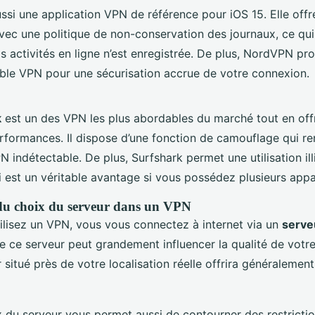
ssi une application VPN de référence pour iOS 15. Elle offr
vec une politique de non-conservation des journaux, ce qui 
s activités en ligne n’est enregistrée. De plus, NordVPN pr
ble VPN pour une sécurisation accrue de votre connexion.
k
est un des VPN les plus abordables du marché tout en off
erformances. Il dispose d’une fonction de camouflage qui re
PN indétectable. De plus, Surfshark permet une utilisation il
i est un véritable avantage si vous possédez plusieurs appa
du choix du serveur dans un VPN
ilisez un VPN, vous vous connectez à internet via un
serve
e ce serveur peut grandement influencer la qualité de votr
r situé près de votre localisation réelle offrira généralemen
x du serveur vous permet aussi de contourner des restricti