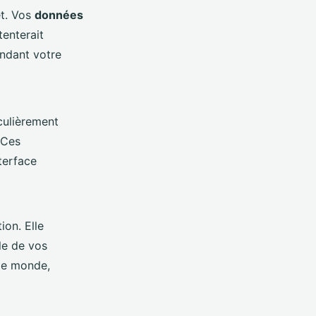
et. Vos
données
tenterait
endant votre
culièrement
 Ces
nterface
ion. Elle
le de vos
le monde,