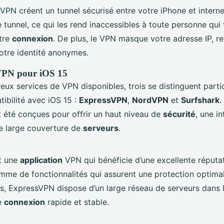
 VPN créent un tunnel sécurisé entre votre iPhone et intern
e tunnel, ce qui les rend inaccessibles à toute personne qui 
otre
connexion
. De plus, le VPN masque votre adresse IP, r
votre identité anonymes.
 VPN pour iOS 15
eux services de VPN disponibles, trois se distinguent parti
ibilité avec iOS 15 :
ExpressVPN
,
NordVPN
et
Surfshark
.
 été conçues pour offrir un haut niveau de
sécurité
, une i
ne large couverture de
serveurs
.
t une
application
VPN qui bénéficie d’une excellente réputat
me de fonctionnalités qui assurent une protection optima
s, ExpressVPN dispose d’un large réseau de serveurs dans 
e
connexion
rapide et stable.