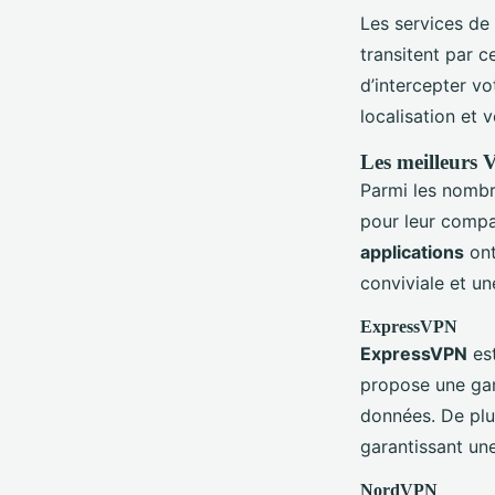
Les services de
transitent par c
d’intercepter v
localisation et 
Les meilleurs
Parmi les nombr
pour leur compat
applications
ont
conviviale et u
ExpressVPN
ExpressVPN
es
propose une gam
données. De plu
garantissant un
NordVPN