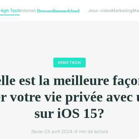
High Tech
Internet
Jeux-video
Marketing
Mat
HIGH TECH
le est la meilleure faç
r votre vie privée ave
sur iOS 15?
flavie
•
25 avril 2024
•
6 min de lecture