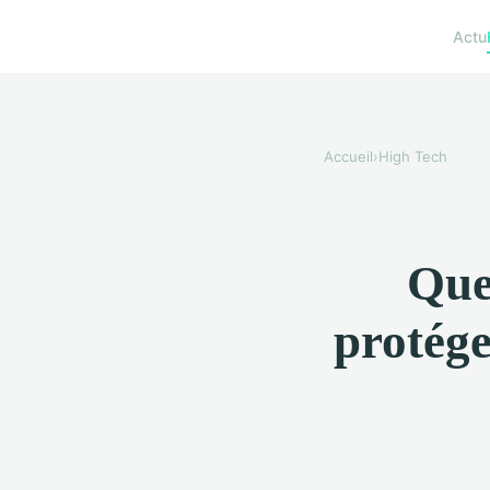
Actu
Accueil
›
High Tech
Quel
protége