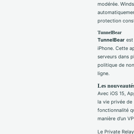
modérée. Windscr
automatiquement
protection const
TunnelBear
TunnelBear
est
iPhone. Cette a
serveurs dans p
politique de no
ligne.
Les nouveautés
Avec iOS 15, App
la vie privée de
fonctionnalité q
manière d’un VP
Le Private Relay