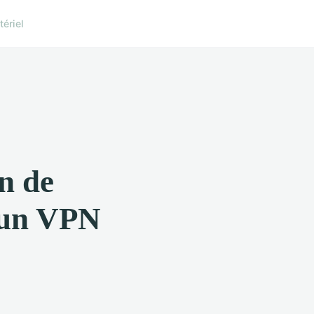
ériel
on de
c un VPN