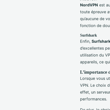
NordVPN
est au
toute épreuve a
qu’aucune de vo
fonction de dou
Surfshark
Enfin,
Surfshar
d’excellentes p
utilisation du V
appareils, ce qu
L’importance 
Lorsque vous ut
VPN. Le choix d
effet, un serveu
performances.
De plus, le choi