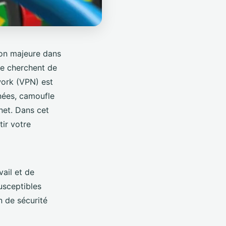
ion majeure dans
ple cherchent de
twork (VPN) est
nnées, camoufle
net. Dans cet
tir votre
ail et de
usceptibles
n de sécurité