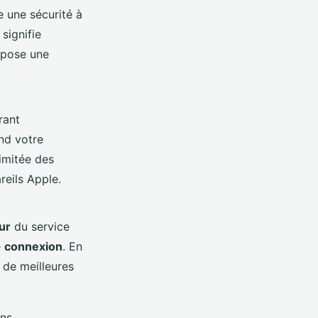
e une sécurité à
signifie
opose une
rant
nd votre
limitée des
reils Apple.
ur
du service
e
connexion
. En
t de meilleures
ons