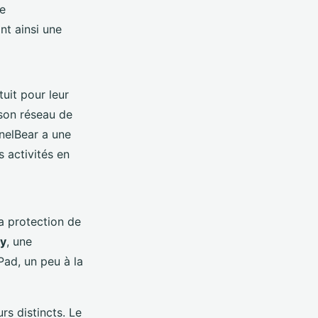
pe
nt ainsi une
uit pour leur
 son réseau de
nelBear a une
 activités en
la protection de
ay
, une
iPad, un peu à la
rs distincts. Le