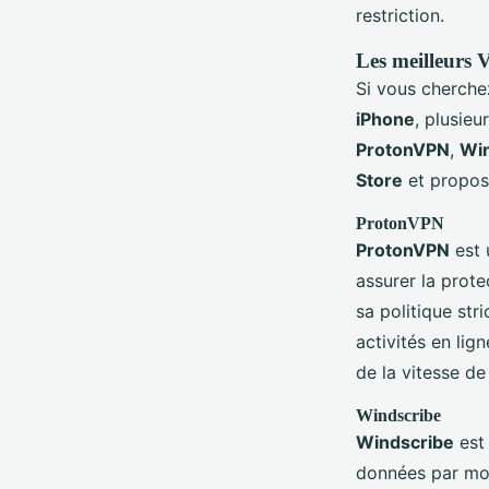
restriction.
Les meilleurs 
Si vous cherche
iPhone
, plusieu
ProtonVPN
,
Win
Store
et propose
ProtonVPN
ProtonVPN
est 
assurer la prote
sa politique str
activités en lig
de la vitesse de
Windscribe
Windscribe
est 
données par mois