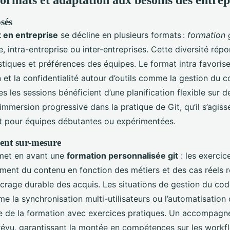
sés
t en entreprise
se décline en plusieurs formats :
formation g
e, intra-entreprise ou inter-entreprises. Cette diversité rép
stiques et préférences des équipes. Le format intra favorise 
 et la confidentialité autour d’outils comme la gestion du 
es les sessions bénéficient d’une planification flexible sur d
mmersion progressive dans la pratique de Git, qu’il s’agiss
it pour équipes débutantes ou expérimentées.
nt sur-mesure
et en avant une
formation personnalisée git
: les exercic
tement du contenu en fonction des métiers et des cas réels 
ncrage durable des acquis. Les situations de gestion du co
e la synchronisation multi-utilisateurs ou l’automatisation
te de la formation avec exercices pratiques. Un accompag
révu, garantissant la montée en compétences sur les workfl