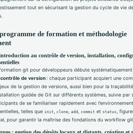
vestissement tout en sécurisant la gestion du cycle de vie d
.
 programme de formation et méthodologie
ment
introduction au contrôle de version, installation, config
ntielles
formation git pour développeurs débute systématiquement
 contrôle de version
: chaque participant acquiert une co
eux de la gestion de versions, aussi bien pour la traçabilité
tallation guidée de Git sur différents systèmes, suivie par 
icipants de se familiariser rapidement avec l’environnemen
tielles, telles que
,
,
,
et
, figur
init
clone
add
commit
status
l, pour garantir la maîtrise des fondations du workflow git
ques : gestion des dépôts locaux et distants, création 