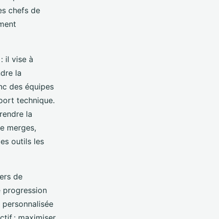
es chefs de
ement
 il vise à
ndre la
onc des équipes
port technique.
rendre la
 de merges,
s outils les
ers de
e progression
 personnalisée
tif : maximiser