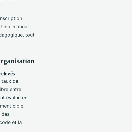
inscription
 Un certificat
pédagogique, tout
organisation
relevés
t taux de
ibre entre
ent évalué en
ment ciblé.
 des
code et la