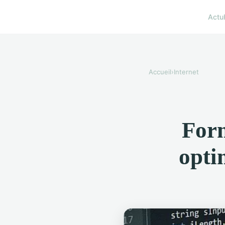
Actu
Accueil
›
Internet
Form
opti