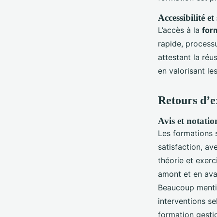
Accessibilité et
L’accès à la
form
rapide, processu
attestant la réu
en valorisant l
Retours d’e
Avis et notatio
Les formations 
satisfaction, av
théorie et exerc
amont et en ava
Beaucoup mentio
interventions se
formation gesti