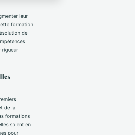
gmenter leur
Cette formation
ésolution de
compétences
r rigueur
lles
remiers
t de la
les formations
les soient en
ues pour