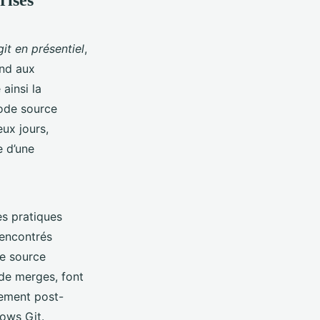
it en présentiel
,
ond aux
ainsi la
code source
eux jours,
e d’une
es pratiques
rencontrés
de source
 de merges, font
nement post-
ows Git.