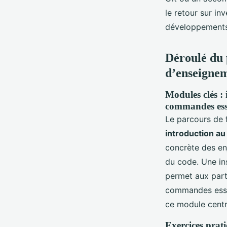
le retour sur in
développements
Déroulé du
d’enseigne
Modules clés : 
commandes esse
Le parcours de 
introduction au
concrète des enj
du code. Une ins
permet aux part
commandes essen
ce module centra
Exercices prati