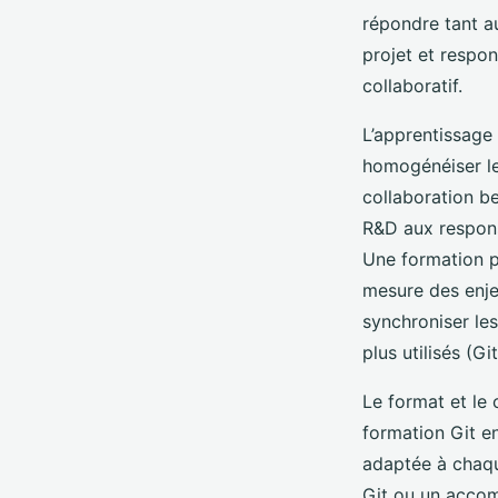
répondre tant a
projet et respo
collaboratif.
L’apprentissage 
homogénéiser les
collaboration b
R&D aux respons
Une formation pr
mesure des enjeu
synchroniser les
plus utilisés (Gi
Le format et le
formation Git en
adaptée à chaqu
Git ou un accomp