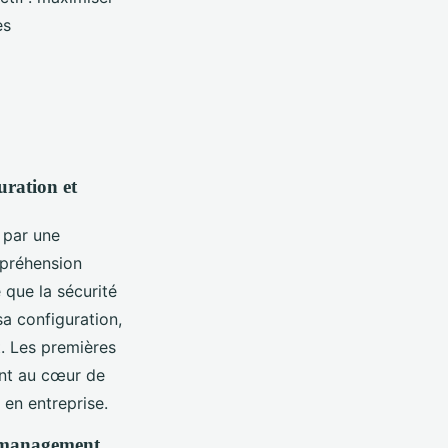
es
uration et
 par une
mpréhension
 que la sécurité
sa configuration,
t. Les premières
ent au cœur de
 en entreprise.
et management