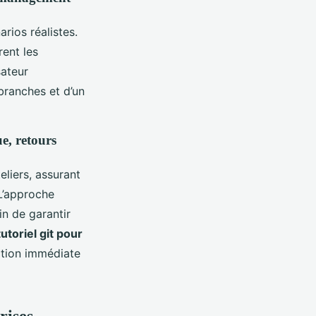
rios réalistes.
rent les
sateur
branches et d’un
e, retours
liers, assurant
 L’approche
in de garantir
tutoriel git pour
ation immédiate
rises