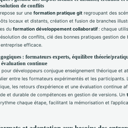
solution de conflits
 repose sur une
formation pratique git
regroupant des scéna
ts locaux et distants, création et fusion de branches illust
pes du
formation développement collaboratif
: chaque utili
ésolution de conflits, clé des bonnes pratiques gestion de 
entreprise efficace.
ogiques : formateurs experts, équilibre théorie/pratiqu
t évaluation continue
t pour développeurs conjugue enseignement théorique et ate
ier entre les formateurs expérimentés et les participants.
atique, les retours d’expérience et une évaluation continue af
apide et durable de compétences en gestion de versions. Un
rythme chaque étape, facilitant la mémorisation et l’applic
formats et adaptation aux besoins des entrep