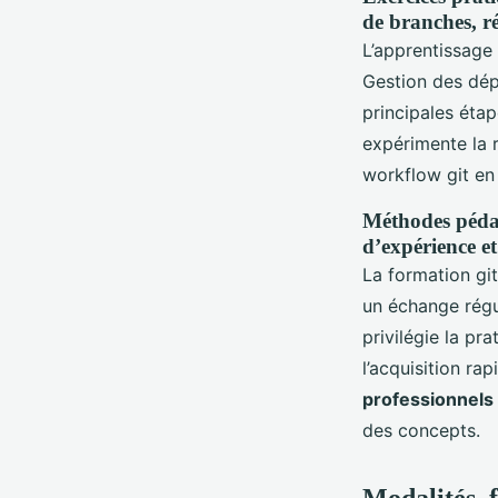
de branches, ré
L’apprentissage
Gestion des dépô
principales éta
expérimente la r
workflow git en 
Méthodes pédag
d’expérience e
La formation gi
un échange régul
privilégie la pr
l’acquisition r
professionnels
des concepts.
Modalités, 