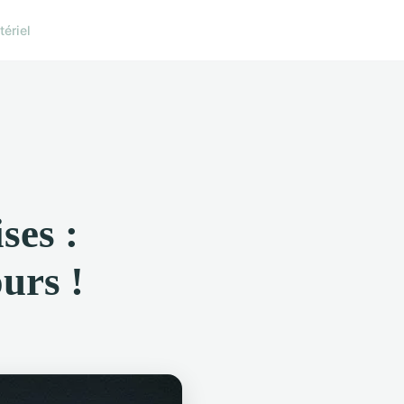
ériel
ses :
urs !